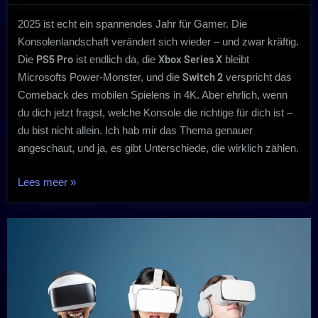
2025 ist echt ein spannendes Jahr für Gamer. Die
Konsolenlandschaft verändert sich wieder – und zwar kräftig.
PS5 Pro
Xbox Series X
Die
ist endlich da, die
bleibt
Switch 2
Microsofts Power-Monster, und die
verspricht das
Comeback des mobilen Spielens in 4K. Aber ehrlich, wenn
du dich jetzt fragst, welche Konsole die richtige für dich ist –
du bist nicht allein. Ich hab mir das Thema genauer
angeschaut, und ja, es gibt Unterschiede, die wirklich zählen.
„Welche
Lees meer
»
Spielkonsole
solltest
du
2025
kaufen:
PS5
Pro,