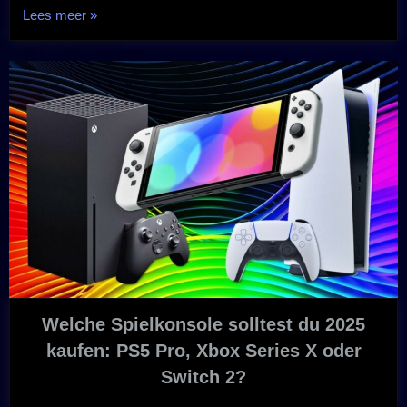
„Wie
Lees meer
»
du
2025
die
richtige
Grafikkarte
für
dein
Budget
und
deine
Games
auswählst“
Welche Spielkonsole solltest du 2025
kaufen: PS5 Pro, Xbox Series X oder
Switch 2?