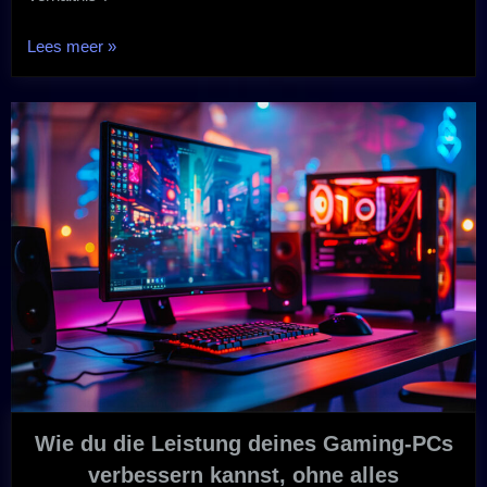
„Welches
Lees meer
»
VR-
Headset
2025
kaufen?
Der
beste
Preis-
Leistungs-
Tipp“
Wie du die Leistung deines Gaming-PCs
verbessern kannst, ohne alles