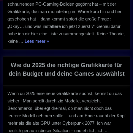
schnurrenden PC-Gaming-Boliden gegönnt hat – mit der
Grafikkarte, die man monatelang im Warenkorb hin und her
geschoben hat – dann kommt sofort die große Frage :
„Okay… und was installiere ich jetzt zuerst ?“ Genau dafür
habe ich dir hier eine Liste zusammengestellt. Keine Theorie,
„Top
keine …
Lees meer
»
12
Spiele,
die
Wie du 2025 die richtige Grafikkarte für
auf
dein Budget und deine Games auswählst
einem
neuen
Gaming-
Wenn du 2025 eine neue Grafikkarte suchst, kennst du das
PC
sicher : Man scrollt durch zig Modelle, vergleicht
einfach
Benchmarks, überlegt dreimal, ob man nicht doch das
Pflicht
teurere Modell nehmen sollte… und am Ende raucht der Kopf
sind“
mehr als die alte GPU unter Cyberpunk 2077. Ich war
neulich genau in dieser Situation – und ehrlich, ich …